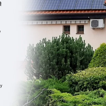
ą
w
cy