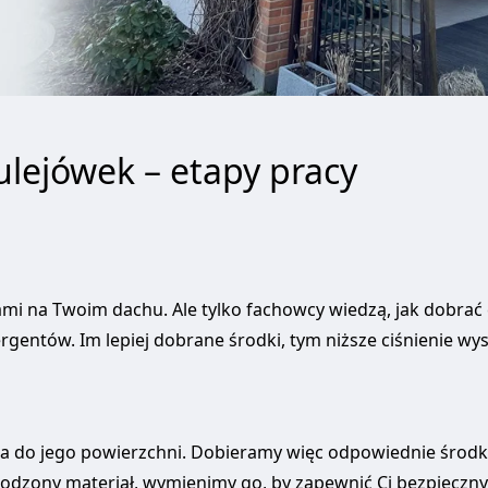
ulejówek – etapy pracy
mi na Twoim dachu. Ale tylko fachowcy wiedzą, jak dobrać ci
entów. Im lepiej dobrane środki, tym niższe ciśnienie wyst
ra do jego powierzchni. Dobieramy więc odpowiednie środki 
dzony materiał, wymienimy go, by zapewnić Ci bezpieczny