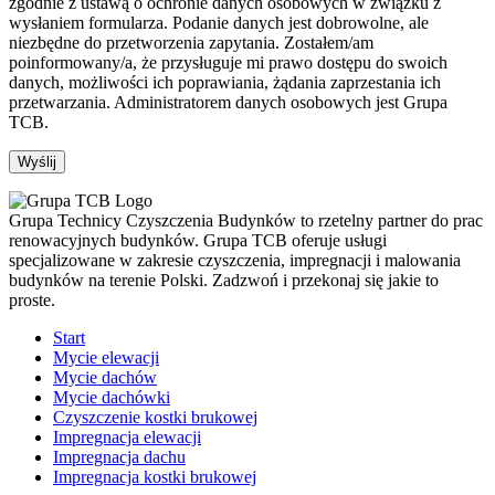
zgodnie z ustawą o ochronie danych osobowych w związku z
wysłaniem formularza. Podanie danych jest dobrowolne, ale
niezbędne do przetworzenia zapytania. Zostałem/am
poinformowany/a, że przysługuje mi prawo dostępu do swoich
danych, możliwości ich poprawiania, żądania zaprzestania ich
przetwarzania. Administratorem danych osobowych jest Grupa
TCB.
Grupa Technicy Czyszczenia Budynków to rzetelny partner do prac
renowacyjnych budynków. Grupa TCB oferuje usługi
specjalizowane w zakresie czyszczenia, impregnacji i malowania
budynków na terenie Polski. Zadzwoń i przekonaj się jakie to
proste.
Start
Mycie elewacji
Mycie dachów
Mycie dachówki
Czyszczenie kostki brukowej
Impregnacja elewacji
Impregnacja dachu
Impregnacja kostki brukowej