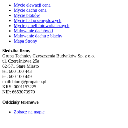
Mycie elewacji cena
Mycie dachu cena
Mycie bloków
Mycie hal przemysłowych
Mycie paneli fotowoltaicznych
Malowanie dachówki
Malowanie dachu z blachy
Mapa Strony
Siedziba firmy
Grupa Technicy Czyszczenia Budynków Sp. z o.o.
ul. Czereśniowa 25a
62-571 Stare Miasto
tel. 600 100 443
tel. 600 100 449
mail: biuro@grupatcb.pl
KRS: 0001153225
NIP: 6653073970
Oddziały terenowe
Zobacz na mapie