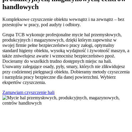
handlowych
Kompleksowe czyszczenie obiektu wewnątrz i na zewnątrz – bez
przestojów w pracy, pod audyty i odbiory.
Grupa TCB wykonuje profesjonalne mycie hal przemysłowych,
produkcyjnych i magazynowych, dzięki którym zapewnisz w
swojej firmie pełne bezpieczeństwo pracy załogi, optymalny
standard higieny obiektu, wysoką wydajność i żywotność maszyn, a
także zniwelujesz awarie i wzmocnisz bezpieczeństwo ppoż.
Docieramy do wszelkich trudno dostępnych miejsc na hali.
Usuwamy zalegające osady, pyły, smary, których nie zlikwidujesz
przy codziennej pielęgnacji obiektu. Dobieramy metody czyszczenia
i narzędzia pracy bezpieczne dla danej powierzchni. Wybierz
ekspertów czyszczenia.
Zamawiam czyszczenie hali
Mycie hal przemysłowych i innych – zakres usług
Mycie ścian i konstrukcji
Wewnętrzne czyszczenie hal magazynowych, budynków
przemysłowych i produkcyjnych wymaga podjęcia kilku rodzajów