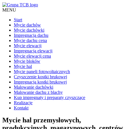
MENU
Start
Mycie dachów
Mycie dachówki
Impregnacja dachu
Mycie dachu cena
Mycie elewacji
Impregnacja elewacji
Mycie elewacji cena
Mycie bloków
Mycie hal
Mycie paneli fotowoltaicznych
Czyszczenie kostki brukowej
Impregnacja kostki brukowej
Malowanie dachówki
Malowanie dachu z blachy
Kup impregnaty i preparaty czyszczące
Realizacje
Kontakt
Mycie hal przemysłowych,
produkcyjnych, magazynowych, centrów