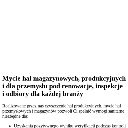
korytek instalacji, a także znajdującego się na hali wyposażenia –
maszyn, linii produkcyjnych, klimatyzatorów, wentylacji.
Mycie szyb
Zapewniamy krystaliczną czystość bez smug okien, świetlików
dachowych, przeszkleń halowych zarówno wewnątrz, jak i na
zewnątrz obiektu.
Szukasz dodatkowych usług specjalnych? Skontaktuj się z nami i
ustalimy indywidualny zakres prac pod wymogi inwestorskie lub
audytu.
Potrzebujesz czegoś ekstra? Realizujemy również usługi
odgrzybiania, odpylania, dezynfekcji i ozonowania obiektów
halowych.
Mycie hal magazynowych, produkcyjnych
i dla przemysłu pod renowacje, inspekcje
i odbiory dla każdej branży
Realizowane przez nas czyszczenie hal produkcyjnych, mycie hal
przemysłowych i magazynów pozwoli Ci spełnić wymogi sanitarne
niezbędne dla:
Uzyskania pozytywnego wyniku weryfikacji podczas kontroli