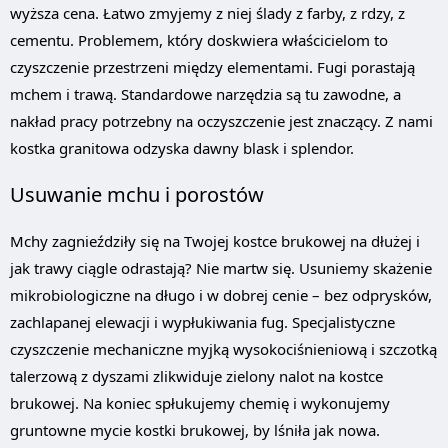
wyższa cena. Łatwo zmyjemy z niej ślady z farby, z rdzy, z
cementu. Problemem, który doskwiera właścicielom to
czyszczenie przestrzeni między elementami. Fugi porastają
mchem i trawą. Standardowe narzędzia są tu zawodne, a
nakład pracy potrzebny na oczyszczenie jest znaczący. Z nami
kostka granitowa odzyska dawny blask i splendor.
Usuwanie mchu i porostów
Mchy zagnieździły się na Twojej kostce brukowej na dłużej i
jak trawy ciągle odrastają? Nie martw się. Usuniemy skażenie
mikrobiologiczne na długo i w dobrej cenie – bez odprysków,
zachlapanej elewacji i wypłukiwania fug. Specjalistyczne
czyszczenie mechaniczne myjką wysokociśnieniową i szczotką
talerzową z dyszami zlikwiduje zielony nalot na kostce
brukowej. Na koniec spłukujemy chemię i wykonujemy
gruntowne mycie kostki brukowej, by lśniła jak nowa.