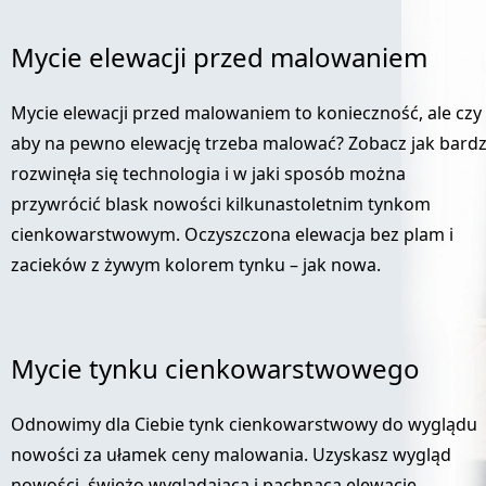
Mycie elewacji przed malowaniem
Mycie elewacji przed malowaniem to konieczność, ale czy
aby na pewno elewację trzeba malować? Zobacz jak bard
rozwinęła się technologia i w jaki sposób można
przywrócić blask nowości kilkunastoletnim tynkom
cienkowarstwowym.
Oczyszczona elewacja bez plam i
zacieków z żywym kolorem tynku – jak nowa.
Mycie tynku cienkowarstwowego
Odnowimy dla Ciebie tynk cienkowarstwowy do wyglądu
nowości za ułamek ceny malowania. Uzyskasz wygląd
nowości, świeżo wyglądającą i pachnącą elewację.