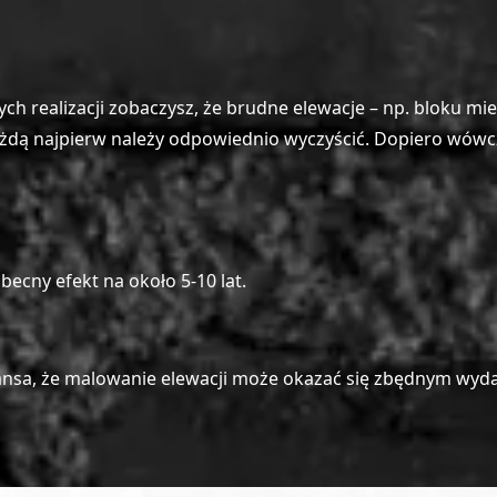
zych realizacji zobaczysz, że brudne elewacje – np. bloku 
ażdą najpierw należy odpowiednio wyczyścić. Dopiero wówcz
becny efekt na około 5-10 lat.
a szansa, że malowanie elewacji może okazać się zbędnym wyd