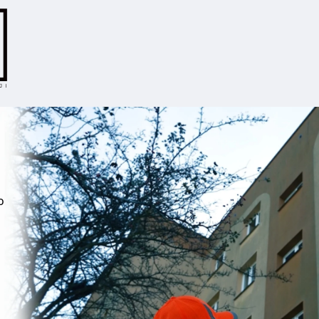
e
o
i