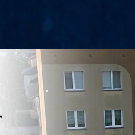
e
a
w