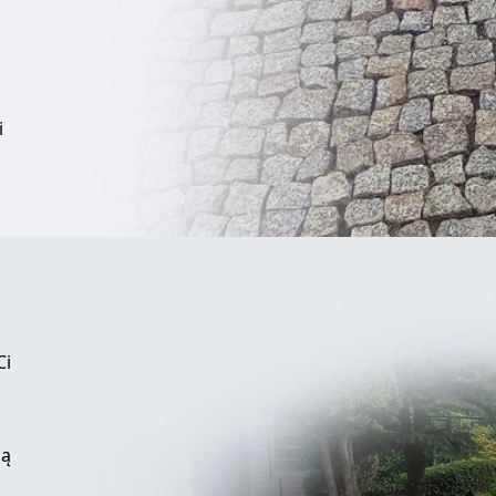
i
Ci
pą