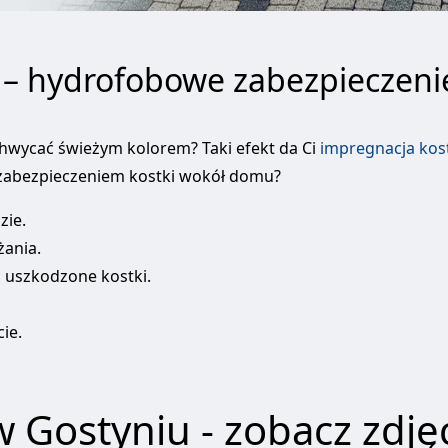
 – hydrofobowe zabezpieczeni
chwycać świeżym kolorem? Taki efekt da Ci
impregnacja kos
m zabezpieczeniem kostki wokół domu?
zie.
żania.
 uszkodzone kostki.
ie.
 Gostyniu - zobacz zdję