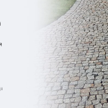
j
ją
 i
z