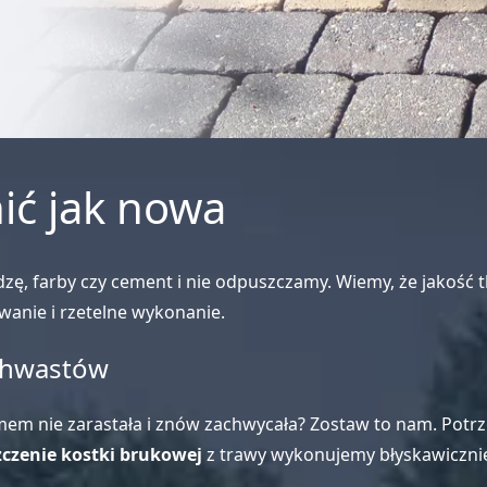
ić jak nowa
ę, farby czy cement i nie odpuszczamy. Wiemy, że jakość t
anie i rzetelne wykonanie.
 chwastów
 nie zarastała i znów zachwycała? Zostaw to nam. Potrzeb
zczenie kostki brukowej
z trawy wykonujemy błyskawicznie 