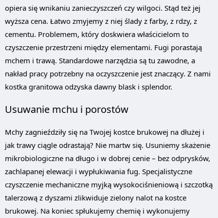
opiera się wnikaniu zanieczyszczeń czy wilgoci. Stąd też jej
wyższa cena. Łatwo zmyjemy z niej ślady z farby, z rdzy, z
cementu. Problemem, który doskwiera właścicielom to
czyszczenie przestrzeni między elementami. Fugi porastają
mchem i trawą. Standardowe narzędzia są tu zawodne, a
nakład pracy potrzebny na oczyszczenie jest znaczący. Z nami
kostka granitowa odzyska dawny blask i splendor.
Usuwanie mchu i porostów
Mchy zagnieździły się na Twojej kostce brukowej na dłużej i
jak trawy ciągle odrastają? Nie martw się. Usuniemy skażenie
mikrobiologiczne na długo i w dobrej cenie – bez odprysków,
zachlapanej elewacji i wypłukiwania fug. Specjalistyczne
czyszczenie mechaniczne myjką wysokociśnieniową i szczotką
talerzową z dyszami zlikwiduje zielony nalot na kostce
brukowej. Na koniec spłukujemy chemię i wykonujemy