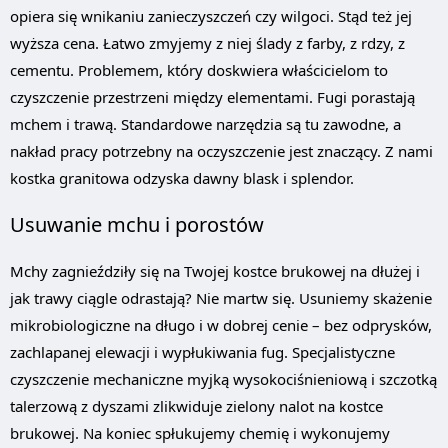
opiera się wnikaniu zanieczyszczeń czy wilgoci. Stąd też jej
wyższa cena. Łatwo zmyjemy z niej ślady z farby, z rdzy, z
cementu. Problemem, który doskwiera właścicielom to
czyszczenie przestrzeni między elementami. Fugi porastają
mchem i trawą. Standardowe narzędzia są tu zawodne, a
nakład pracy potrzebny na oczyszczenie jest znaczący. Z nami
kostka granitowa odzyska dawny blask i splendor.
Usuwanie mchu i porostów
Mchy zagnieździły się na Twojej kostce brukowej na dłużej i
jak trawy ciągle odrastają? Nie martw się. Usuniemy skażenie
mikrobiologiczne na długo i w dobrej cenie – bez odprysków,
zachlapanej elewacji i wypłukiwania fug. Specjalistyczne
czyszczenie mechaniczne myjką wysokociśnieniową i szczotką
talerzową z dyszami zlikwiduje zielony nalot na kostce
brukowej. Na koniec spłukujemy chemię i wykonujemy