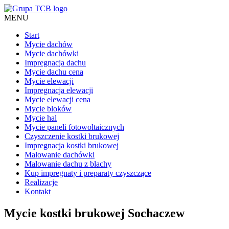
MENU
Start
Mycie dachów
Mycie dachówki
Impregnacja dachu
Mycie dachu cena
Mycie elewacji
Impregnacja elewacji
Mycie elewacji cena
Mycie bloków
Mycie hal
Mycie paneli fotowoltaicznych
Czyszczenie kostki brukowej
Impregnacja kostki brukowej
Malowanie dachówki
Malowanie dachu z blachy
Kup impregnaty i preparaty czyszczące
Realizacje
Kontakt
Mycie kostki brukowej Sochaczew