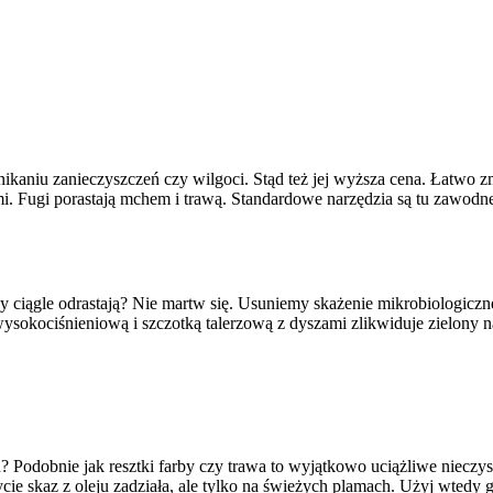
rodu i jak je usunąć? Oferujemy delikatne i precyzyjne chemiczne czy
ecne w wodzie do podlewania lub w nawozach mineralnych. Rozwiąże
wnikaniu zanieczyszczeń czy wilgoci. Stąd też jej wyższa cena. Łatwo z
i. Fugi porastają mchem i trawą. Standardowe narzędzia są tu zawodne
wy ciągle odrastają? Nie martw się. Usuniemy skażenie mikrobiologiczne
sokociśnieniową i szczotką talerzową z dyszami zlikwiduje zielony n
u? Podobnie jak resztki farby czy trawa to wyjątkowo uciążliwe niecz
e skaz z oleju zadziała, ale tylko na świeżych plamach. Użyj wtedy 