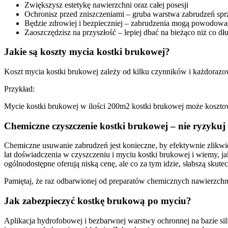
Zwiększysz estetykę nawierzchni oraz całej posesji
Ochronisz przed zniszczeniami – gruba warstwa zabrudzeń sprz
Będzie zdrowiej i bezpieczniej – zabrudzenia mogą powodować 
Zaoszczędzisz na przyszłość – lepiej dbać na bieżąco niż co 
Jakie są koszty mycia kostki brukowej?
Koszt mycia kostki brukowej zależy od kilku czynników i każdoraz
Przykład:
Mycie kostki brukowej w ilości 200m2 kostki brukowej może kosztowa
Chemiczne czyszczenie kostki brukowej – nie ryzykuj
Chemiczne usuwanie zabrudzeń jest konieczne, by efektywnie zlik
lat doświadczenia w czyszczeniu i myciu kostki brukowej i wiemy, ja
ogólnodostępne oferują niską cenę, ale co za tym idzie, słabszą skute
Pamiętaj, że raz odbarwionej od preparatów chemicznych nawierzchni
Jak zabezpieczyć kostkę brukową po myciu?
Aplikacja hydrofobowej i bezbarwnej warstwy ochronnej na bazie si