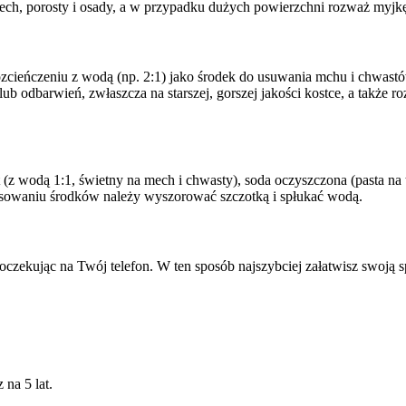
mech, porosty i osady, a w przypadku dużych powierzchni rozważ myjkę 
cieńczeniu z wodą (np. 2:1) jako środek do usuwania mchu i chwastów, 
odbarwień, zwłaszcza na starszej, gorszej jakości kostce, a także ro
(z wodą 1:1, świetny na mech i chwasty), soda oczyszczona (pasta na 
tosowaniu środków należy wyszorować szczotką i spłukać wodą.
oczekując na Twój telefon. W ten sposób najszybciej załatwisz swoją 
na 5 lat.