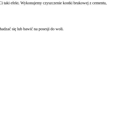
Ci taki efekt. Wykonujemy czyszczenie kostki brukowej z cementu,
hadzać się lub bawić na posesji do woli.
atego dla pożądanego efektu tak ważne jest właściwe zdiagnozowanie
yrwie rośliny z korzeniami. Naszą ekipę i narzędzia sprawdziliśmy
tość otoczenia.