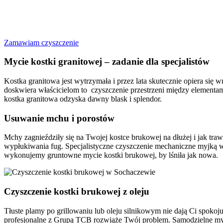
Zastanawiasz się, skąd wzięły się zacieki z rdzy na kostce wokół og
skażenia. Za rdzawe plamy odpowiadają głównie związki żelaza ob
Zamawiam czyszczenie
Mycie kostki granitowej – zadanie dla specjalistów
Kostka granitowa jest wytrzymała i przez lata skutecznie opiera się 
doskwiera właścicielom to czyszczenie przestrzeni między elementam
kostka granitowa odzyska dawny blask i splendor.
Usuwanie mchu i porostów
Mchy zagnieździły się na Twojej kostce brukowej na dłużej i jak tra
wypłukiwania fug. Specjalistyczne czyszczenie mechaniczne myjką wy
wykonujemy gruntowne mycie kostki brukowej, by lśniła jak nowa.
Czyszczenie kostki brukowej z oleju
Tłuste plamy po grillowaniu lub oleju silnikowym nie dają Ci spokoj
profesjonalne z Grupą TCB rozwiąże Twój problem. Samodzielne myci