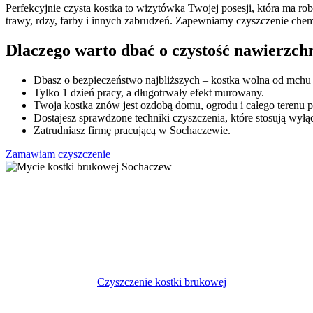
Perfekcyjnie czysta kostka to wizytówka Twojej posesji, która ma 
trawy, rdzy, farby i innych zabrudzeń. Zapewniamy czyszczenie che
Dlaczego warto dbać o czystość nawierzch
Dbasz o bezpieczeństwo najbliższych – kostka wolna od mchu nie
Tylko 1 dzień pracy, a długotrwały efekt murowany.
Twoja kostka znów jest ozdobą domu, ogrodu i całego terenu po
Dostajesz sprawdzone techniki czyszczenia, które stosują wyłą
Zatrudniasz firmę pracującą w Sochaczewie.
Zamawiam czyszczenie
Każda kostka będzie lśnić jak nowa
Mamy sposób na wszystkie zabrudzenia od trawy przez rdzę, farby c
problemu, przygotowanie i rzetelne wykonanie.
Czyszczenie kostki brukowej z trawy i chwastów
Chcesz, by dekoracyjna kostka brukowa przed Twoim domem nie zarast
w setkach realizacji.
Czyszczenie kostki brukowej
z trawy wykonujemy
Czyszczenie kostki brukowej z rdzy