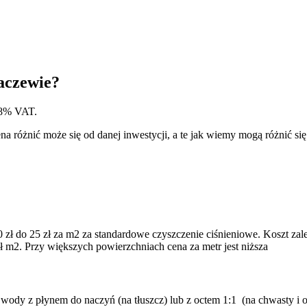
haczewie?
 8% VAT.
 różnić może się od danej inwestycji, a te jak wiemy mogą różnić się
zł do 25 zł za m2 za standardowe czyszczenie ciśnieniowe. Koszt zal
zł m2. Przy większych powierzchniach cena za metr jest niższa
 z płynem do naczyń (na tłuszcz) lub z octem 1:1 (na chwasty i ogó