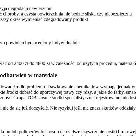
yja degradacji nawierzchni
choroby, a czysta powierzchnia nie będzie śliska czy niebezpieczna
dłuższy okres wymieniać zdegradowany produkt
owo powinien być oceniony indywidualnie.
ć od 2400 zł do 4800 zł w zależności od użytych procedur, materiałó
 odbarwień w materiale
widować źródło problemu. Dawkowanie chemikaliów wymaga jednak wie
kie środki dobrać do uporczywej trawy czy rdzy, a jakie do farby, sm
czność. Grupa TCB stosuje środki specjalistyczne, rejestrowane, niedos
 nie da się już doczyścić. Nie ryzykuj jeśli nie znasz skutków oddzia
likonu lub polimerów to sposób na rzadsze czyszczenie kostki brukow