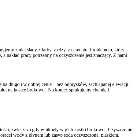
szczenie kostki brukowej środkami dostosowanymi do tego typu
my Twój problem raz na zawsze.
myjemy z niej ślady z farby, z rdzy, z cementu. Problemem, który
, a nakład pracy potrzebny na oczyszczenie jest znaczący. Z nami
 na długo i w dobrej cenie – bez odprysków, zachlapanej elewacji i
alot na kostce brukowej. Na koniec spłukujemy chemię i
ystości, zwłaszcza gdy wniknęły w głąb kostki brukowej. Czyszczenie
gorącej wody z płynem lub zasyp sodą oczyszczoną, piaskiem,