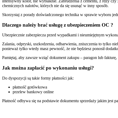
intensywny kolor, nie wyblaknie. Zabrudzenia z cementu, z rdzy czy z
chemicznych nalotów, których nie da się usunąć w inny sposób.
Skorzystaj z porady doświadczonego technika w sprawie wyboru jed
Dlaczego należy brać usługę z ubezpieczeniem OC ?
Ubezpiecznie zabezpiecza przed wypadkami i nieumiejętnym wykona
Zalania, odpryski, uszkodzenia, odbarwienia, zniszczenia to tylko n
ponieważ tylko wtedy masz pewność, że nie będziesz ponosił dodatk
Pamiętaj, aby zawsze wziąć dokument zakupu – paragon lub fakturę, po
Jak można zapłacić po wykonaniu usługi?
Do dyspozycji są takie formy płatności jak:
płatność gotówkowa
przelew bankowy online
Płatność odbywa się na podstawie dokumentu sprzedaży jakim jest pa