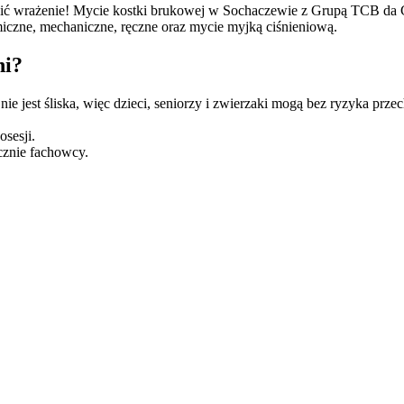
robić wrażenie! Mycie kostki brukowej w Sochaczewie z Grupą TCB da 
miczne, mechaniczne, ręczne oraz mycie myjką ciśnieniową.
ni?
 jest śliska, więc dzieci, seniorzy i zwierzaki mogą bez ryzyka przec
sesji.
cznie fachowcy.
zy cement i nie odpuszczamy. Wiemy, że jakość tkwi w szczegółach, dl
ała i znów zachwycała? Zostaw to nam. Potrzebujesz sprzętu, który w
 błyskawicznie i skrupulatnie, do ostatniego źdźbła, zachowując czys