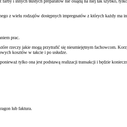
 farby i innych tłustych preparatów nie osiądą na niej tak szybko, tyl
nego z wielu rodzajów dostępnych impregnatów z których każdy ma in
niem prac.
iektóre rzeczy jakie mogą przytrafić się nieumiejętnym fachowcom. Korz
owych kosztów w takcie i po usłudze.
nieważ tylko ona jest podstawą realizacji transakcji i będzie koniecz
ragon lub faktura.